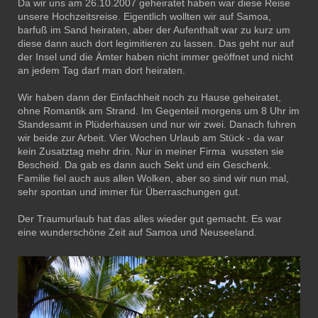
Da wir uns am 26.10.2007 geheiratet haben war diese Reise
unsere Hochzeitsreise. Eigentlich wollten wir auf Samoa,
barfuß im Sand heiraten, aber der Aufenthalt war zu kurz um
diese dann auch dort legimitieren zu lassen. Das geht nur auf
der Insel und die Ämter haben nicht immer geöffnet und nicht
an jedem Tag darf man dort heiraten.
Wir haben dann der Einfachheit noch zu Hause geheiratet,
ohne Romantik am Strand. Im Gegenteil morgens um 8 Uhr im
Standesamt in Plüderhausen und nur wir zwei. Danach fuhren
wir beide zur Arbeit. Vier Wochen Urlaub am Stück - da war
kein Zusatztag mehr drin. Nur in meiner Firma wussten sie
Bescheid. Da gab es dann auch Sekt und ein Geschenk.
Familie fiel auch aus allen Wolken, aber so sind wir nun mal,
sehr spontan und immer für Überraschungen gut.
Der Traumurlaub hat das alles wieder gut gemacht. Es war
eine wunderschöne Zeit auf Samoa und Neuseeland.