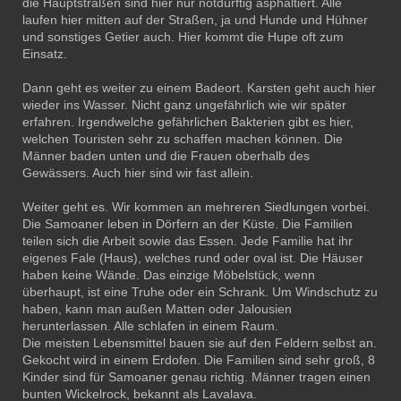
die Hauptstraßen sind hier nur notdürftig asphaltiert. Alle
laufen hier mitten auf der Straßen, ja und Hunde und Hühner
und sonstiges Getier auch. Hier kommt die Hupe oft zum
Einsatz.
Dann geht es weiter zu einem Badeort. Karsten geht auch hier
wieder ins Wasser. Nicht ganz ungefährlich wie wir später
erfahren. Irgendwelche gefährlichen Bakterien gibt es hier,
welchen Touristen sehr zu schaffen machen können. Die
Männer baden unten und die Frauen oberhalb des
Gewässers. Auch hier sind wir fast allein.
Weiter geht es. Wir kommen an mehreren Siedlungen vorbei.
Die Samoaner leben in Dörfern an der Küste. Die Familien
teilen sich die Arbeit sowie das Essen. Jede Familie hat ihr
eigenes Fale (Haus), welches rund oder oval ist. Die Häuser
haben keine Wände. Das einzige Möbelstück, wenn
überhaupt, ist eine Truhe oder ein Schrank. Um Windschutz zu
haben, kann man außen Matten oder Jalousien
herunterlassen. Alle schlafen in einem Raum.
Die meisten Lebensmittel bauen sie auf den Feldern selbst an.
Gekocht wird in einem Erdofen. Die Familien sind sehr groß, 8
Kinder sind für Samoaner genau richtig. Männer tragen einen
bunten Wickelrock, bekannt als Lavalava.